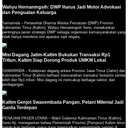
Wahyu Hernaningsih: DWP Harus Jadi Motor Advokasi
dan Penguatan Keluarga
Samarinda – Penasehat Dharma Wanita Persatuan (DWP) Provinsi
Kalimantan Timur (Kaltim), Wahyu Hernaningsih Seno, menekankan
pentingnya peran strategis DWP sebagai organisasi kemasyarakatan yang
tidak hanya membina istri aparatur sipil negara,
Misi Dagang Jatim-Kaltim Bukukan Transaksi Rp1
Triliun, Kaltim Siap Dorong Produk UMKM Lokal
SAMARINDA – Kolaborasi dagang antara Provinsi Jawa Timur (Jatim) dan
Kalimantan Timur (Kaltim) berhasil mencatatkan transaksi fantastis senilai
lebih dari Rp1 triliun. Misi dagang ini mencakup berbagai sektor, dari
perdagangan
Kaltim Genjot Swasembada Pangan, Petani Milenial Jadi
Garda Terdepan
PENAJAM PASER UTARA – Wakil Gubernur Kalimantan Timur (Kaltim),
Seno Aji, menegaskan bahwa Pemerintah Provinsi (Pemprov) Kaltim terus
melakukan berbagai upaya guna mewujudkan swasembada pangan di