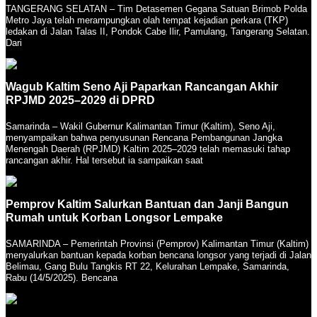
TANGERANG SELATAN – Tim Detasemen Gegana Satuan Brimob Polda
Metro Jaya telah merampungkan olah tempat kejadian perkara (TKP)
ledakan di Jalan Talas II, Pondok Cabe Ilir, Pamulang, Tangerang Selatan.
Dari
Wagub Kaltim Seno Aji Paparkan Rancangan Akhir
RPJMD 2025–2029 di DPRD
Samarinda – Wakil Gubernur Kalimantan Timur (Kaltim), Seno Aji,
menyampaikan bahwa penyusunan Rencana Pembangunan Jangka
Menengah Daerah (RPJMD) Kaltim 2025–2029 telah memasuki tahap
rancangan akhir. Hal tersebut ia sampaikan saat
Pemprov Kaltim Salurkan Bantuan dan Janji Bangun
Rumah untuk Korban Longsor Lempake
SAMARINDA – Pemerintah Provinsi (Pemprov) Kalimantan Timur (Kaltim)
menyalurkan bantuan kepada korban bencana longsor yang terjadi di Jalan
Belimau, Gang Bulu Tangkis RT 22, Kelurahan Lempake, Samarinda,
Rabu (14/5/2025). Bencana