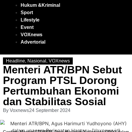
Hukum &Kriminal
Sport
Lifestyle
Event
VOXnews
Advertorial
Headline
,
Nasional
,
VOXnews
Menteri ATR/BPN Sebut
Program PTSL Dorong
Pertumbuhan Ekonomi
dan Stabilitas Sosial
By
Voxnews
24 September 2024
Caption: Menteri ATR/BPN, Agus Harimurti Yudhoyono (AHY) dalam