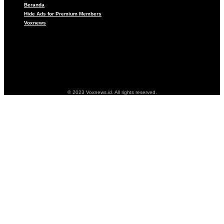
Beranda
Hide Ads for Premium Members
Voxnews
Pedoman Media Siber
About
Beranda
Hide Ads for Premium Members
Voxnews
© 2023 Voxnews.id. All rights reserved.