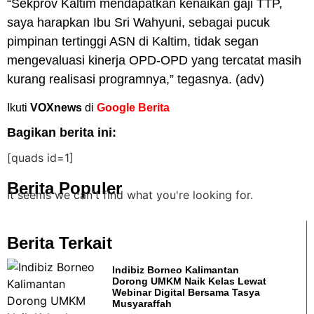
“Sekprov Kaltim mendapatkan kenaikan gaji TTP,
saya harapkan Ibu Sri Wahyuni, sebagai pucuk
pimpinan tertinggi ASN di Kaltim, tidak segan
mengevaluasi kinerja OPD-OPD yang tercatat masih
kurang realisasi programnya,” tegasnya. (adv)
Ikuti
VOXnews
di
Google Berita
Bagikan berita ini:
[quads id=1]
Berita Populer
It seems we can't find what you're looking for.
Berita Terkait
Indibiz Borneo Kalimantan
Dorong UMKM Naik Kelas Lewat
Webinar Digital Bersama Tasya
Musyaraffah