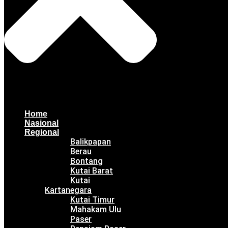
Home
Nasional
Regional
Balikpapan
Berau
Bontang
Kutai Barat
Kutai
Kartanegara
Kutai Timur
Mahakam Ulu
Paser