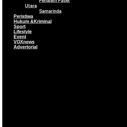
Penajam Paser
Utara
Samarinda
Peristiwa
Hukum &Kriminal
Sport
Lifestyle
Event
VOXnews
Advertorial