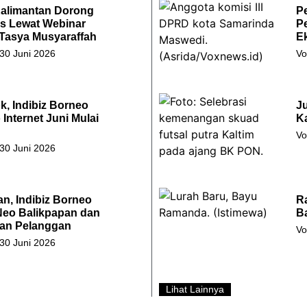
Kalimantan Dorong
P
s Lewat Webinar
Pe
 Tasya Musyaraffah
Ek
 30 Juni 2026
Vo
k, Indibiz Borneo
Ju
Internet Juni Mulai
Ka
Vo
 30 Juni 2026
an, Indibiz Borneo
R
Neo Balikpapan dan
B
an Pelanggan
Vo
 30 Juni 2026
Lihat Lainnya