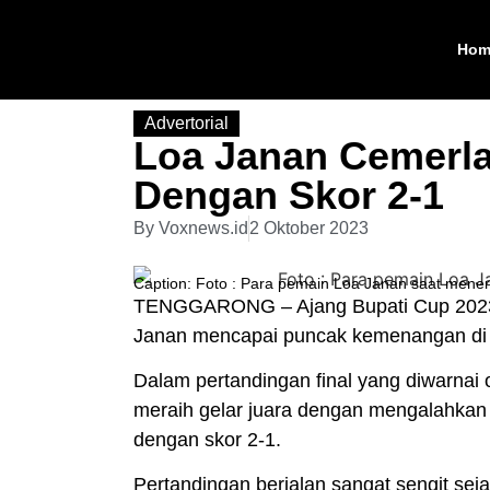
Hom
Advertorial
Loa Janan Cemerl
Dengan Skor 2-1
By
Voxnews.id
2 Oktober 2023
Caption: Foto : Para pemain Loa Janan saat mener
TENGGARONG – Ajang Bupati Cup 2023
Janan mencapai puncak kemenangan di S
Dalam pertandingan final yang diwarna
meraih gelar juara dengan mengalahkan
dengan skor 2-1.
Pertandingan berjalan sangat sengit se