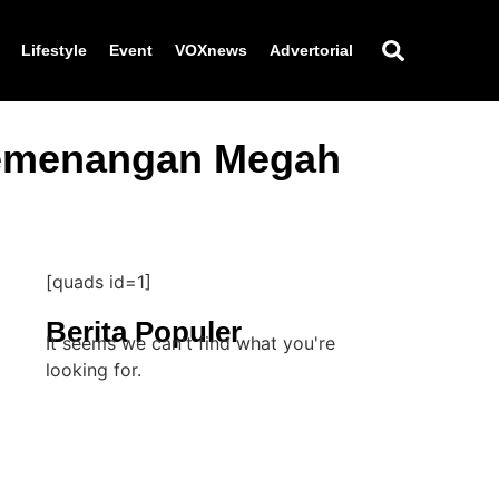
Lifestyle
Event
VOXnews
Advertorial
Kemenangan Megah
[quads id=1]
Berita Populer
It seems we can't find what you're
looking for.