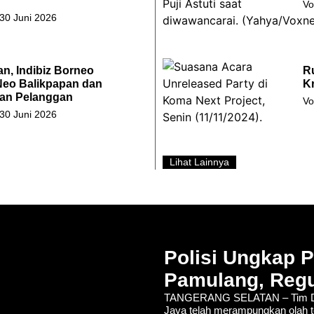
Vo
 30 Juni 2026
an, Indibiz Borneo
R
Neo Balikpapan dan
Kr
an Pelanggan
Vo
 30 Juni 2026
Lihat Lainnya
Polisi Ungkap 
Pamulang, Regu
TANGERANG SELATAN – Tim De
Jaya telah merampungkan olah t