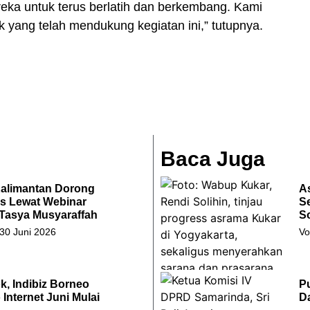
reka untuk terus berlatih dan berkembang. Kami
 yang telah mendukung kegiatan ini,” tutupnya.
Baca Juga
Kalimantan Dorong
As
s Lewat Webinar
S
 Tasya Musyaraffah
So
 30 Juni 2026
Vo
k, Indibiz Borneo
Pu
Internet Juni Mulai
D