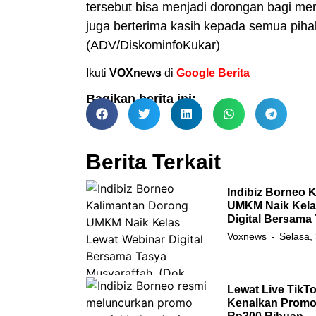
tersebut bisa menjadi dorongan bagi me
juga berterima kasih kepada semua pihak
(ADV/DiskominfoKukar)
Ikuti
VOXnews
di
Google Berita
Bagikan berita ini:
Berita Terkait
Indibiz Borneo 
UMKM Naik Kela
Digital Bersama
Voxnews
Selasa,
Lewat Live TikTo
Kenalkan Promo 