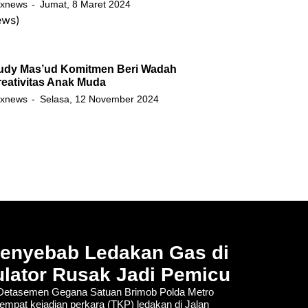
xnews
Jumat, 8 Maret 2024
udy Mas’ud Komitmen Beri Wadah
eativitas Anak Muda
xnews
Selasa, 12 November 2024
Penyebab Ledakan Gas di
lator Rusak Jadi Pemicu
tasemen Gegana Satuan Brimob Polda Metro
empat kejadian perkara (TKP) ledakan di Jalan