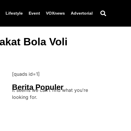
Lifestyle
Event
VOXnews
Advertorial
kat Bola Voli
[quads id=1]
Berita Populer
It seems we can't find what you're
looking for.