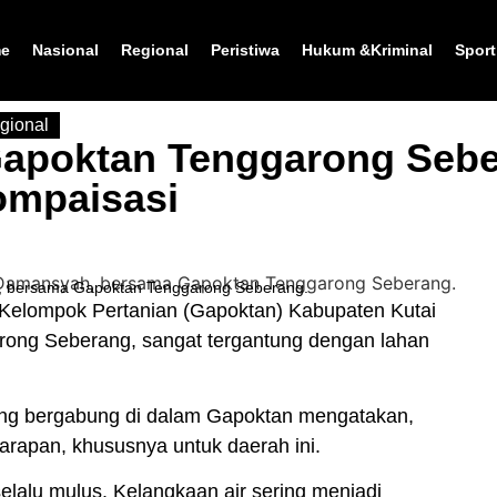
e
Nasional
Regional
Peristiwa
Hukum &Kriminal
Sport
gional
Gapoktan Tenggarong Seb
ompaisasi
ah, bersama Gapoktan Tenggarong Seberang.
Kelompok Pertanian (
Gapoktan
) Kabupaten Kutai
rong Seberang, sangat tergantung dengan lahan
ang bergabung di dalam
Gapoktan
mengatakan,
arapan, khususnya untuk daerah ini.
selalu mulus. Kelangkaan air sering menjadi