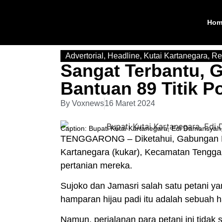
Hom
Advertorial
,
Headline
,
Kutai Kartanegara
,
Re
Sangat Terbantu, 
Bantuan 89 Titik P
By
Voxnews
16 Maret 2024
Caption: Bupati Kutai Kartanegara, Edi Damansy
TENGGARONG
– Diketahui, Gabungan 
Kartanegara (
kukar
), Kecamatan Tengga
pertanian mereka.
Sujoko dan Jamasri salah satu petani y
hamparan hijau padi itu adalah sebuah h
Namun, perjalanan para petani ini tidak 