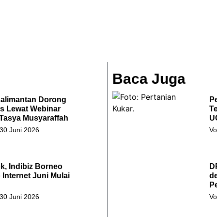
Baca Juga
Kalimantan Dorong
Pe
s Lewat Webinar
Te
 Tasya Musyaraffah
U
 30 Juni 2026
Vo
k, Indibiz Borneo
D
Internet Juni Mulai
d
P
 30 Juni 2026
Vo