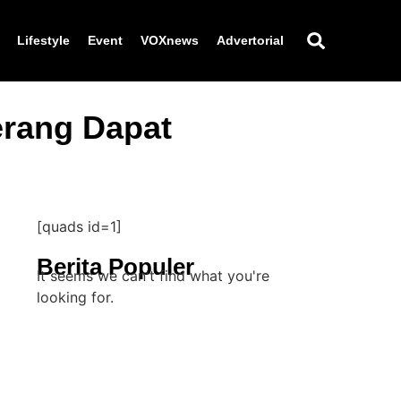
Lifestyle
Event
VOXnews
Advertorial
erang Dapat
[quads id=1]
Berita Populer
It seems we can't find what you're
looking for.